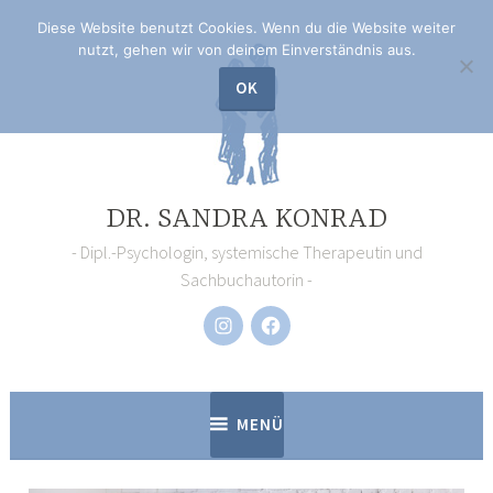
Zum
Diese Website benutzt Cookies. Wenn du die Website weiter
Inhalt
nutzt, gehen wir von deinem Einverständnis aus.
springen
OK
DR. SANDRA KONRAD
Dipl.-Psychologin, systemische Therapeutin und
Sachbuchautorin
Instagram
Facebook
MENÜ